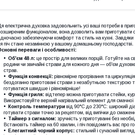
я електрична духовка задовольнить усі ваші потреби в пригот
озширеним функціоналом, вона дозволить вам приготувати см
дночасно забезпечуючи комфорт та стиль на кухні. Завдяки 
я піч стане незамінною у вашому домашньому господарстві.
Основні переваги і особливості:
Об'єм 48 л:
це простір для великих порцій. Готуйте на св
родини чи звичайні страви для кожного дня — об'єм духовк
страв.
Функція конвекції:
рівномірне прогрівання та циркуляці
бездоганно приготовані страви з незабутньою текстурою т
готуватися швидше і рівномірніше!
Функція гриля:
відтепер можна приготувати стейки, кур
Використовуйте верхній нагрівальний елемент для смачної т
Контроль температури
від 90°C до 230°C: широкий ді
готувати страви точно за рецептом, від випічки до смажен
Таймер з сигналом:
зручність у приготуванні без необх
Встановіть таймер на 60 хвилин, і піч повідомить вас про г
Елегантний чорний корпус:
стильний і сучасний вигля