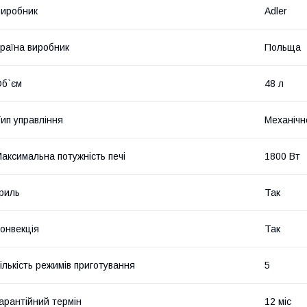
иробник
Adler
раїна виробник
Польща
б`єм
48 л
ип управління
Механічн
аксимальна потужність печі
1800 Вт
риль
Так
онвекція
Так
ількість режимів приготування
5
арантійний термін
12 міс