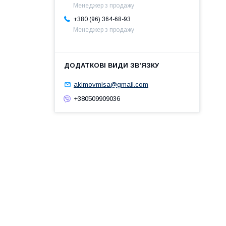
Менеджер з продажу
+380 (96) 364-68-93
Менеджер з продажу
akimovmisa@gmail.com
+380509909036