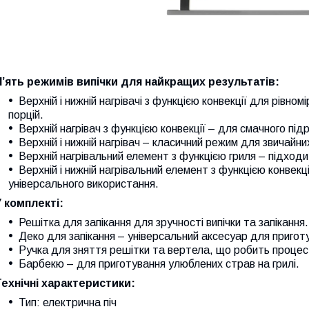
П’ять режимів випічки для найкращих результатів:
Верхній і нижній нагрівачі з функцією конвекції для рівном
порцій.
Верхній нагрівач з функцією конвекції – для смачного пі
Верхній і нижній нагрівач – класичний режим для звичайни
Верхній нагрівальний елемент з функцією гриля – підходи
Верхній і нижній нагрівальний елемент з функцією конвекц
універсального використання.
У комплекті:
Решітка для запікання для зручності випічки та запікання.
Деко для запікання – універсальний аксесуар для пригот
Ручка для зняття решітки та вертела, що робить процес
Барбекю – для приготування улюблених страв на грилі.
Технічні характеристики:
Тип: електрична піч