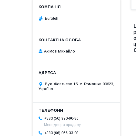
Euroteh
Ц
р
о
ц
Акімов Михайло
Вул Жовтнева 15, с. Ромашки 09623,
Україна
+380 (50) 990-90-36
Менеджер з продажу
+380 (66) 066-33-08