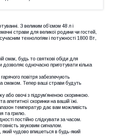
уванні. З великим об’ємом 48 л і
ачні страви для великої родини чи гостей,
сучасним технологіям і потужності 1800 Вт,
ій смак, будь то святкові обіди для
и дозволяє одночасно приготувати кілька
я гарячого повітря забезпечують
а смаком. Тепер ваші страви будуть
ку або овочі з підрум’яненою скоринкою.
а апетитної скоринки на вашій їжі.
апазон температур дає вам можливість
ня та грилю.
ідності постійно слідкувати за часом.
отовність звуковим сигналом.
д, який чудово впишеться в будь-який