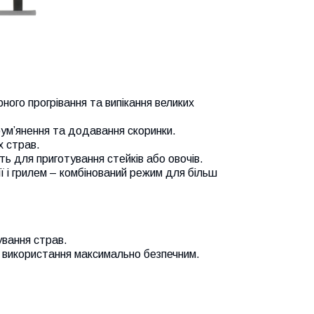
ірного прогрівання та випікання великих
друм’янення та додавання скоринки.
х страв.
ть для приготування стейків або овочів.
ії і грилем – комбінований режим для більш
ування страв.
 використання максимально безпечним.