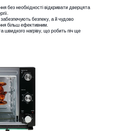
ня без необхідності відкривати дверцята
гії.
 забезпечують безпеку, а й чудово
ння більш ефективним.
та швидкого нагріву, що робить піч ще