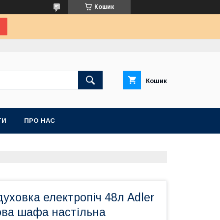
Кошик
Кошик
ТИ
ПРО НАС
уховка електропіч 48л Adler
ова шафа настільна