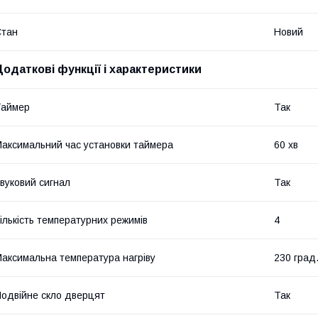
Стан
Новий
Додаткові функції і характеристики
Таймер
Так
аксимальний час установки таймера
60 хв
вуковий сигнал
Так
ількість температурних режимів
4
аксимальна температура нагріву
230 град
одвійне скло дверцят
Так