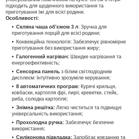
підходить для щоденного використання та
приготування їжі для всієї родини.
Особливості:
Скляна чаша об'ємом 3 л
: Зручна для
приготування порцій для всієї родини;​
Конвекційна технологія: Забезпечує рівномірне
приготування без використання жиру;​
Галогенний нагрівач:
Швидке нагрівання та
енергоефективність;​
Сенсорна панель
з білим світлодіодним
дисплеєм: Інтуїтивно зрозуміле керування;​
8 автоматичних програм:
Курячі крильця,
ковбаски, картопля фрі, пиріг, креветки, стейк,
риба, солодка картопля;​
Знімна решітка:
Легко чиститься та підвищує
універсальність використання;​
Прохолодна ручка:
Забезпечує безпечне
використання;​
Силіконова підкладка:
Запобігає ковзанню та