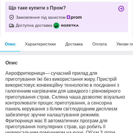
Що таке купити з Пром?
Замовлення під захистом
Доступна доставка
Опис
Характеристики
Доставка
Оплата
Умови п
Опис
Аерофритюрниця— сучасний прилад для
приготування їжі без використання жиру. Пристрій
використовує конвекційну технологію в поєднанні з
галогенним нагрівачем для швидкого і рівномірного
приготування страв. Скляна чаша дозволяє візуально
контролювати процес приготування, а сенсорна
панель керування з білим світлодіодним дисплеєм
забезпечує зручне налаштування режимів.
Фритюрниця має 8 автоматичних програм для
приготування популярних страв, що робить її
універсальним помічником на кухні. Об’єм 3 літри