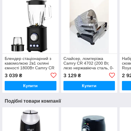
Блендер стаціонарний з
Слайсер, ломтерізка
Набі
кавомолкою 2в1 скляні
Camry CR 4702 (200 Вт,
сков
ємності 1800Вт Camry CR
лезо нержавіюча сталь, 0-
Roya
4088
15 мм товщина ломтика)
нерж
3 039
3 129
2 9
₴
₴
вели
Купити
Купити
Подібні товари компанії