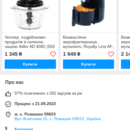
Чоппер, подрібнювач
Безмасляна
Без
продуктів зі скляною
аерофритюрниця,
аер
чашою Adler AD 4082 (550
мультипіч, Royalty Line AF-
муль
Вт, 4 леза, 1.2 л чаша)
1000.643.18.SB (2200 Вт,
AD 6
1 345
1 949
2 1
₴
₴
чаша 3 л, таймер 30хв)
л, т
Купити
Купити
Про нас
97% позитивних з 282 відгуків за рік
Працює з 21.09.2022
м. с. Ромашки 09623
Вул Жовтнева 15, с. Ромашки 09623, Україна
Контакти