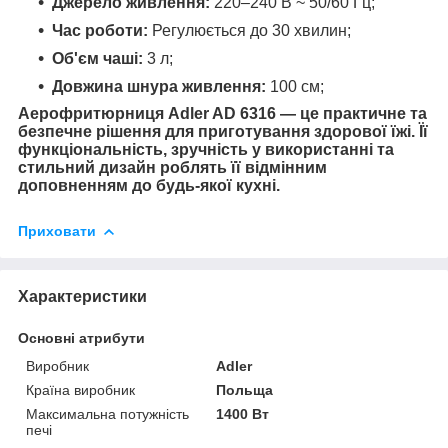
Джерело живлення:
220–240 В ~ 50/60 Гц;​
Час роботи:
Регулюється до 30 хвилин;​
Об'єм чаші:
3 л;​
Довжина шнура живлення:
100 см;​
Аерофритюрниця Adler AD 6316 — це практичне та
безпечне рішення для приготування здорової їжі. Її
функціональність, зручність у використанні та
стильний дизайн роблять її відмінним
доповненням до будь-якої кухні.
Приховати
Характеристики
Основні атрибути
Виробник
Adler
Країна виробник
Польща
Максимальна потужність
1400 Вт
печі