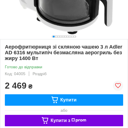
Аерофритюрниця зі скляною чашею 3 л Adler
AD 6316 мультипіч безмасляна аерогриль без
жиру 1400 Вт​
Готово до відправки
Код: 04005
Роздріб
2 469
₴
Купити
або
Купити з