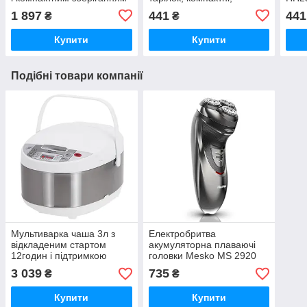
Camry CR 4816
стильні)
сала
1 897
441
441
₴
₴
сала
Купити
Купити
Подібні товари компанії
Мультиварка чаша 3л з
Електробритва
відкладеним стартом
акумуляторна плаваючі
12годин і підтримкою
головки Mesko MS 2920
тепла 700Вт Adler AD 6420
тример дорожній футляр
3 039
735
₴
₴
Купити
Купити