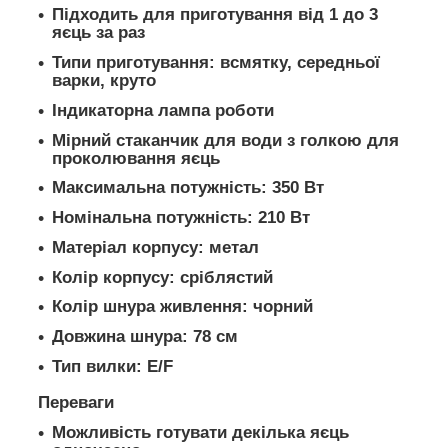
Підходить для приготування від
1 до 3
яєць
за раз
Типи приготування:
всмятку
,
середньої
варки
,
круто
Індикаторна лампа
роботи
Мірний стаканчик
для води з голкою для
проколювання яєць
Максимальна потужність:
350 Вт
Номінальна потужність:
210 Вт
Матеріал корпусу:
метал
Колір корпусу:
сріблястий
Колір шнура живлення:
чорний
Довжина шнура:
78 см
Тип вилки:
E/F
Переваги
Можливість готувати декілька яєць