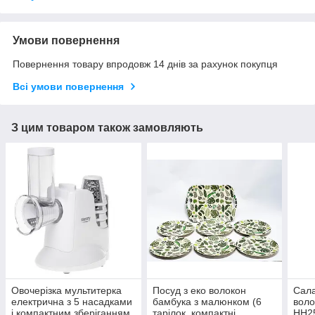
Умови повернення
Повернення товару впродовж 14 днів за рахунок покупця
Всі умови повернення
З цим товаром також замовляють
Овочерізка мультитерка
Посуд з еко волокон
Сала
електрична з 5 насадками
бамбука з малюнком (6
воло
і компактним зберіганням
тарілок, компактні,
HH2