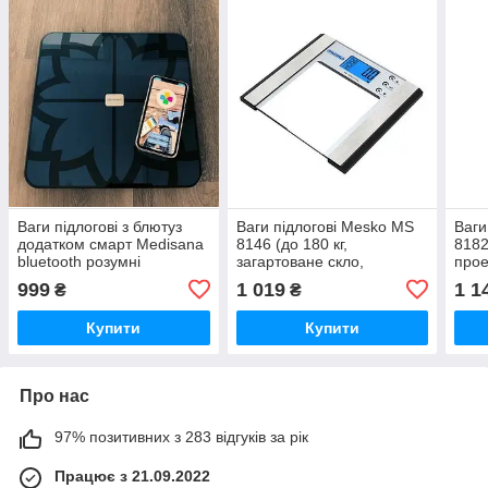
Ваги підлогові з блютуз
Ваги підлогові Mesko MS
Ваги
додатком смарт Medisana
8146 (до 180 кг,
8182
bluetooth розумні
загартоване скло,
прое
електронні ІМТ BMR
автовимкнення, пам'ять
авто
999
1 019
1 1
₴
₴
аналізом жиру м’язової
12 осіб)
маси
Купити
Купити
Про нас
97% позитивних з 283 відгуків за рік
Працює з 21.09.2022