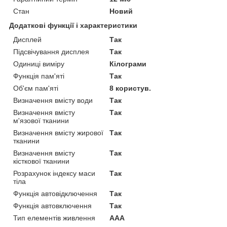
Стан
Новий
Додаткові функції і характеристики
Дисплей
Так
Підсвічування дисплея
Так
Одиниці виміру
Кілограми
Функція пам'яті
Так
Об'єм пам'яті
8 користув.
Визначення вмісту води
Так
Визначення вмісту
Так
м'язової тканини
Визначення вмісту жирової
Так
тканини
Визначення вмісту
Так
кісткової тканини
Розрахунок індексу маси
Так
тіла
Функція автовідключення
Так
Функція автовключення
Так
Тип елементів живлення
AAA