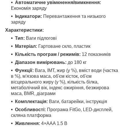
Автоматичне увімкнення/вимкнення:
Економія заряду
Індикатори:
Перевантаження та низького
заряду
Характеристики:
Тип:
Ваги підлогові
Матеріал:
Гартоване скло, пластик
Кількість програм / режимів:
12 показників
Діапазон вимірювань:
до 180 кг
Функції:
Вага, ІМТ, жир (у %), вміст води (частка
в %), м'язова маса, об'єм кісток, об'єм
вісцерального жиру (у %), кількість білка,
метаболічний вік, індекс ожиріння, безжирова
маса, BMR, діаграми
Комплектація:
Ваги, батарейки, інструкція
Особливості:
Програма FitGo, LED-дисплей,
скляна платформа
Живлення:
4×AAA 1.5 В