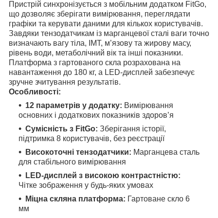
Пристрій синхронізується з мобільним додатком FitGo,
що дозволяє зберігати вимірювання, переглядати
графіки та керувати даними для кількох користувачів.
Завдяки тензодатчикам із марганцевої сталі ваги точно
визначають вагу тіла, ІМТ, м’язову та жирову масу,
рівень води, метаболічний вік та інші показники.
Платформа з гартованого скла розрахована на
навантаження до 180 кг, а LED-дисплей забезпечує
зручне зчитування результатів.
Особливості:
12 параметрів у додатку:
Вимірювання
основних і додаткових показників здоров’я
Сумісність з FitGo:
Зберігання історії,
підтримка 8 користувачів, без реєстрації
Високоточні тензодатчики:
Марганцева сталь
для стабільного вимірювання
LED-дисплей з високою контрастністю:
Чітке зображення у будь-яких умовах
Міцна скляна платформа:
Гартоване скло 6
мм