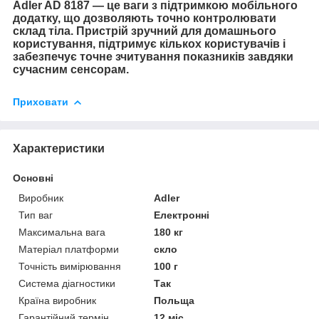
Adler AD 8187 — це ваги з підтримкою мобільного
додатку, що дозволяють точно контролювати
склад тіла. Пристрій зручний для домашнього
користування, підтримує кількох користувачів і
забезпечує точне зчитування показників завдяки
сучасним сенсорам.
Приховати
Характеристики
Основні
Виробник
Adler
Тип ваг
Електронні
Максимальна вага
180 кг
Матеріал платформи
скло
Точність вимірювання
100 г
Система діагностики
Так
Країна виробник
Польща
Гарантійний термін
12 міс