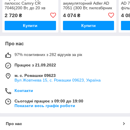
пилосос Camry CR
акумуляторний Adler AD
AD 7
7046(200 Вт, до 20 хв
7051 (300 Вт, пилозбірник
філь
роботи, контейнер 0.5л)
0,6 л, до 30 хв роботи)
2 720
4 074
4 0
₴
₴
Купити
Купити
Про нас
97% позитивних з 282 відгуків за рік
Працює з 21.09.2022
м. с. Ромашки 09623
Вул Жовтнева 15, с. Ромашки 09623, Україна
Контакти
Сьогодні працює з 09:00 до 19:00
Показати весь графік роботи
Про нас