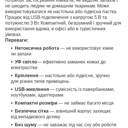
потребує застосування хімікатів, не виділяє запахів і
не шкодить людям чи домашнім тваринам. Може
використовуватися як настільна або підвісна пастка.
Працює від USB-підключення з напругою 5 В та
потужністю 3 Вт. Компактний, безшумний і зручний для
використання вдома, в офісі або в туристичних
умовах.
Переваги:
Нетоксична робота
— не використовує хімію
чи запахи
УФ світло
— ефективно заманює комах до
електросітки
Кріплення
— настільне або підвісне, зручно
для різних типів приміщень
USB-живлення
— сумісність із павербанками,
ноутбуками, адаптерами
Компактні розміри
— не займає багато місця
Безпечна сітка
— зовнішній корпус захищає
від випадкового дотику
Без шуму
— не заважає під час сну або роботи