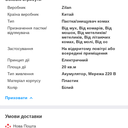
Виробник
Zilan
Країна виробник
Китай
Тип
Пастка/знищувач комах
Призначення пастки/
Від мух, Від комарів, Від
відлякувача
мошок, Від метеликів/
метеликів, Від літаючих
комах, Від молі, Від ос
Застосування
На відкритому повітрі або
всередині приміщення
Принцип дії
Електричний
Площа дії
20 кв.м
Тип живлення
Акумулятор, Мережа 220 В
Матеріал корпусу
Пластик
Колір
Білий
Приховати
Умови доставки
Нова Пошта