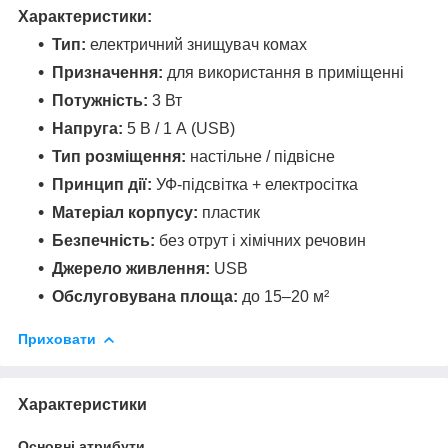
Характеристики:
Тип:
електричний знищувач комах
Призначення:
для використання в приміщенні
Потужність:
3 Вт
Напруга:
5 В / 1 А (USB)
Тип розміщення:
настільне / підвісне
Принцип дії:
УФ-підсвітка + електросітка
Матеріал корпусу:
пластик
Безпечність:
без отрут і хімічних речовин
Джерело живлення:
USB
Обслуговувана площа:
до 15–20 м²
Приховати
Характеристики
Основні атрибути