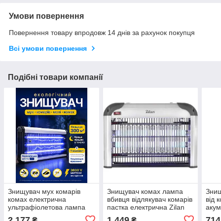
Умови повернення
Повернення товару впродовж 14 днів за рахунок покупця
Всі умови повернення
Подібні товари компанії
Знищувач мух комарів
Знищувач комах лампа
Знищ
комах електрична
вбивця відлякувач комарів
від 
ультрафіолетова лампа
пастка електрична Zilan
акум
для знищення москіти
настільна підвісна
кемп
2 177
1 449
714
₴
₴