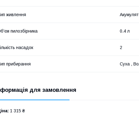
ип живлення
Акумулят
б'єм пилозбірника
0.4 л
ількість насадок
2
ип прибирання
Суха , В
нформація для замовлення
іна:
1 315 ₴