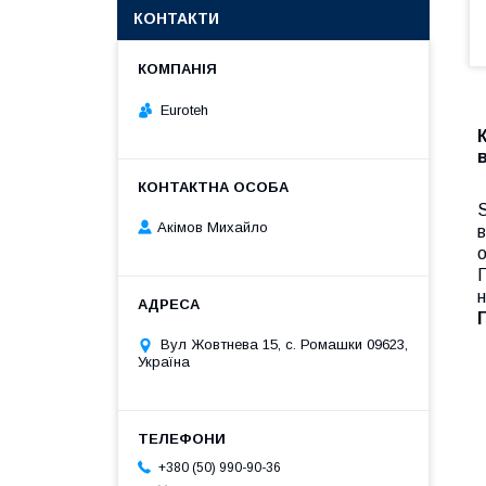
КОНТАКТИ
Euroteh
S
Акімов Михайло
в
о
П
н
Вул Жовтнева 15, с. Ромашки 09623,
Україна
+380 (50) 990-90-36