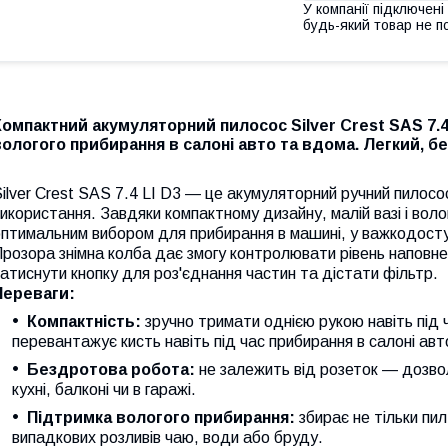
У компанії підключені
будь-який товар не п
Компактний акумуляторний пилосос Silver Crest SAS 7.4
вологого прибирання в салоні авто та вдома. Легкий, бе
ilver Crest SAS 7.4 LI D3 — це акумуляторний ручний пилос
икористання. Завдяки компактному дизайну, малій вазі і вол
птимальним вибором для прибирання в машині, у важкодоступ
розора знімна колба дає змогу контролювати рівень наповн
атиснути кнопку для роз'єднання частин та дістати фільтр.
Переваги:
Компактність:
зручно тримати однією рукою навіть під 
перевантажує кисть навіть під час прибирання в салоні ав
Бездротова робота:
не залежить від розеток — дозво
кухні, балконі чи в гаражі.
Підтримка вологого прибирання:
збирає не тільки пи
випадкових розливів чаю, води або бруду.