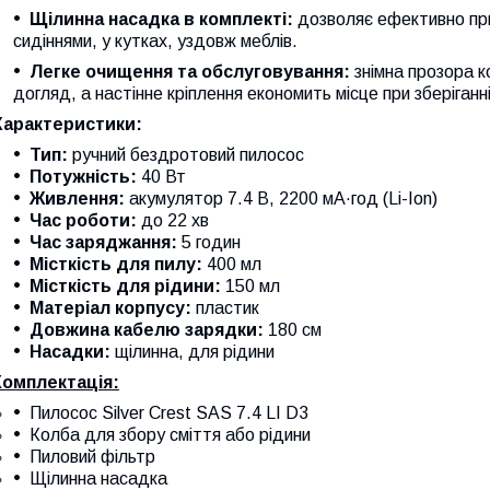
Щілинна насадка в комплекті:
дозволяє ефективно при
сидіннями, у кутках, уздовж меблів.
Легке очищення та обслуговування:
знімна прозора 
догляд, а настінне кріплення економить місце при зберіганні
Характеристики:
Тип:
ручний бездротовий пилосос
Потужність:
40 Вт
Живлення:
акумулятор 7.4 В, 2200 мА·год (Li-Ion)
Час роботи:
до 22 хв
Час заряджання:
5 годин
Місткість для пилу:
400 мл
Місткість для рідини:
150 мл
Матеріал корпусу:
пластик
Довжина кабелю зарядки:
180 см
Насадки:
щілинна, для рідини
Комплектація:
Пилосос Silver Crest SAS 7.4 LI D3
Колба для збору сміття або рідини
Пиловий фільтр
Щілинна насадка