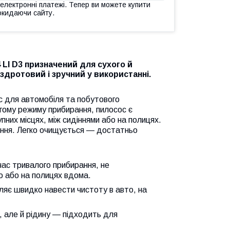
 електронні платежі. Тепер ви можете купити
окидаючи сайту.
 LI D3 призначений для сухого й
здротовий і зручний у використанні.
ос для автомобіля та побутового
огому режиму прибирання, пилосос є
них місцях, між сидіннями або на полицях.
ення. Легко очищується — достатньо
час тривалого прибирання, не
то або на полицях вдома.
ляє швидко навести чистоту в авто, на
л, але й рідину — підходить для