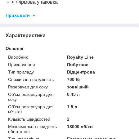
Фірмова упаковка
Приховати
Характеристики
Основні
Виробник
Royalty Line
Призначення
Побутове
Тип приладу
Відцентрова
Споживана потужність
700 Вт
Резервуар для соку
зовнішній
Об'єм резервуара для
0.45 л
соку
Об'єм резервуара для
1.5 л
м'якоті
Кількість швидкостей
2
Максимальна швидкість
18000 об/хв
обертання
Тип управління
Електронно-механічне