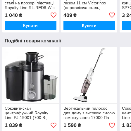
сталі на прозорі підставці
лезом 11 см Victorinox
криш
Royalty Line RL-RED8-W з
(нержавіюча сталь,
SP7C
точилом і ножицями
серейторне лезо,
широ
1 040
409
3 2
₴
₴
універсальний)
Купити
Купити
Подібні товари компанії
Соковитискач
Вертикальний пилосос
Соко
центрифужний Royalty
для дому з високою силою
цент
Line PJ-19001 (700 Вт,
всмоктування 17000 Па
Line
нержавіюча сталь,
контейнер 0.6 л кабель 7
нерж
1 839
1 590
1 8
₴
₴
контейнер для соку 0,45
м (04131)
конт