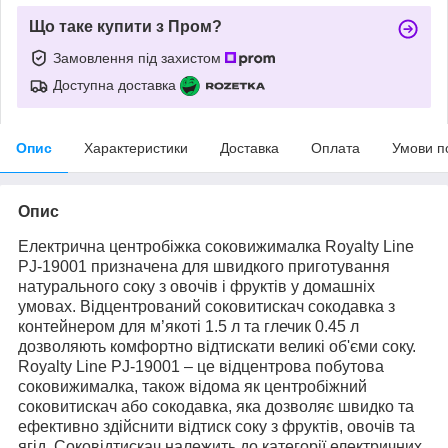
Що таке купити з Пром?
Замовлення під захистом
Доступна доставка
Опис
Характеристики
Доставка
Оплата
Умови п
Опис
Електрична центробіжка соковижималка Royalty Line
PJ-19001 призначена для швидкого приготування
натурального соку з овочів і фруктів у домашніх
умовах. Відцентрований соковитискач сокодавка з
контейнером для м’якоті 1.5 л та глечик 0.45 л
дозволяють комфортно відтискати великі об'єми соку.
Royalty Line PJ-19001 – це відцентрова побутова
соковижималка, також відома як центробіжний
соковитискач або сокодавка, яка дозволяє швидко та
ефективно здійснити відтиск соку з фруктів, овочів та
ягід. Соковідтискач належить до категорії електричних