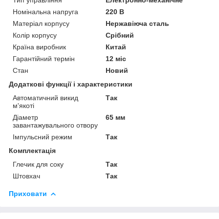
Номінальна напруга
220 В
Матеріал корпусу
Нержавіюча сталь
Колір корпусу
Срібний
Країна виробник
Китай
Гарантійний термін
12 міс
Стан
Новий
Додаткові функції і характеристики
Автоматичний викид
Так
м'якоті
Діаметр
65 мм
завантажувального отвору
Імпульсний режим
Так
Комплектація
Глечик для соку
Так
Штовхач
Так
Приховати